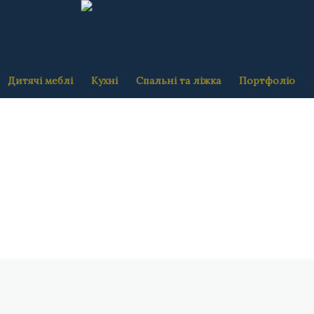
Дитячі меблі
Кухні
Спальні та ліжка
Портфоліо
Більше…
Б
Більше…
Б
Більше…