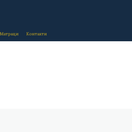
Матраци
Контакти
ільше…
Більше…
ільше…
Більше…
Більше…