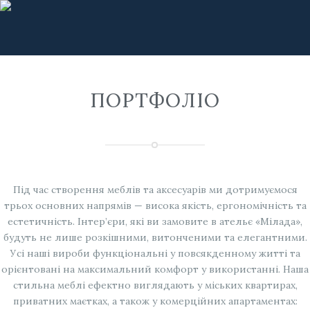
ПОРТФОЛІО
Під час створення меблів та аксесуарів ми дотримуємося
трьох основних напрямів — висока якість, ергономічність та
естетичність. Інтер’єри, які ви замовите в ательє «Мілада»,
будуть не лише розкішними, витонченими та елегантними.
Усі наші вироби функціональні у повсякденному житті та
орієнтовані на максимальний комфорт у використанні. Наша
стильна меблі ефектно виглядають у міських квартирах,
приватних маєтках, а також у комерційних апартаментах: