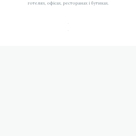
готелях, офісах, ресторанах і бутиках.
Новопечерська
Бульвар
вежа
фонтанів